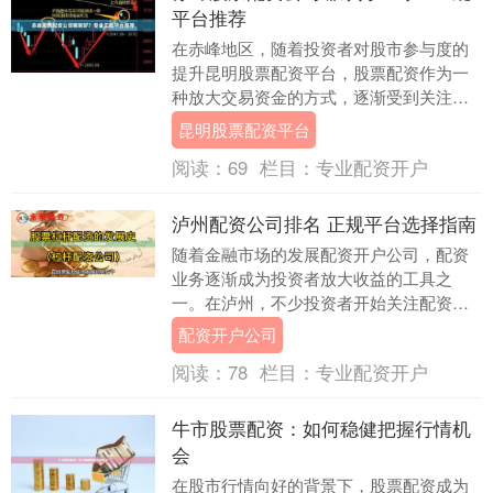
平台推荐
在赤峰地区，随着投资者对股市参与度的
提升昆明股票配资平台，股票配资作为一
种放大交易资金的方式，逐渐受到关注。
然而，面对市场上众多的配资公司，如何
昆明股票配资平台
选择一家专业、正....
阅读：
69
栏目：
专业配资开户
泸州配资公司排名 正规平台选择指南
随着金融市场的发展配资开户公司，配资
业务逐渐成为投资者放大收益的工具之
一。在泸州，不少投资者开始关注配资平
台，但面对众多选择，如何找到正规、安
配资开户公司
全的配资公司成为关....
阅读：
78
栏目：
专业配资开户
牛市股票配资：如何稳健把握行情机
会
在股市行情向好的背景下，股票配资成为