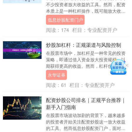
不少投资者放大收益的工具。然而，配资
本质上是一种杠杆操作，既可能放大收
益，也可能放大亏损。如何在牛市中稳健
低息炒股配资门户
运用配资，把握行情....
阅读：
174
栏目：
专业配资开户
炒股加杠杆：正规渠道与风险控制
在股票市场中，加杠杆是一种常见的投资
策略，即通过借入资金放大投资规模，以
期获得更高的收益。然而，杠杆也是一把
双刃剑，既能放大收益永华证券，也会放
永华证券
大亏损。因此，了....
阅读：
61
栏目：
专业配资开户
配资炒股公司排名｜正规平台推荐｜
新手入门指南
在股票市场波动加剧的背景下，越来越多
的投资者开始关注配资炒股这一放大收益
的工具。然而低息炒股配资门户，面对市