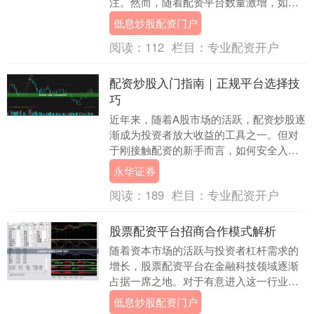
注。然而，随着配资平台数量激增，如何
辨别合规平台、避免踩雷成为投资者最关
低息炒股配资门户
心的问题。本文将为....
阅读：
112
栏目：
专业配资开户
配资炒股入门指南｜正规平台选择技
巧
近年来，随着A股市场的活跃，配资炒股逐
渐成为投资者放大收益的工具之一。但对
于刚接触配资的新手而言，如何安全入
门、如何辨别正规平台，是决定投资成败
永华证券
的关键。本文将为....
阅读：
189
栏目：
专业配资开户
股票配资平台招商合作模式解析
随着资本市场的活跃与投资者杠杆需求的
增长，股票配资平台在金融科技领域逐渐
占据一席之地。对于有意进入这一行业的
合作伙伴而言，深入了解平台的招商合作
低息炒股配资门户
模式，是制定商业....