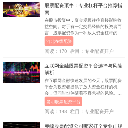
股票配资顶牛：专业杠杆平台推荐指
南
在股市投资中，资金规模往往直接影响收
益空间。对于有一定交易经验的投资者而
言，股票配资作为一种放大资金杠杆的工
具，正受到越来越多人的关注。然而，面
河北在线配资
对市场上众多的配....
阅读：
170
栏目：
专业配资开户
互联网金融股票配资平台选择与风险
解析
在互联网金融快速发展的今天，股票配资
平台为投资者提供了放大资金杠杆的机
会，但同时也伴随着不容忽视的风险。如
何选择一个可靠的配资平台，并有效管理
昆明股票配资平台
相关风险，成为每位....
阅读：
148
栏目：
专业配资开户
赤峰股票配资公司哪家好？专业正规