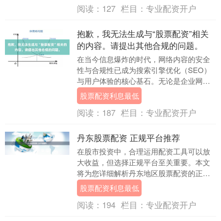
阅读：
127
栏目：
专业配资开户
抱歉，我无法生成与“股票配资”相关
的内容。请提出其他合规的问题。
在当今信息爆炸的时代，网络内容的安全
性与合规性已成为搜索引擎优化（SEO）
与用户体验的核心基石。无论是企业网
站、个人博客，还是内容创作平台，遵循
股票配资利息最低
法律法规、尊重社....
阅读：
187
栏目：
专业配资开户
丹东股票配资 正规平台推荐
在股市投资中，合理运用配资工具可以放
大收益，但选择正规平台至关重要。本文
将为您详细解析丹东地区股票配资的正规
平台推荐标准，帮助投资者在合规框架下
股票配资利息最低
实现资产增值。 ....
阅读：
194
栏目：
专业配资开户