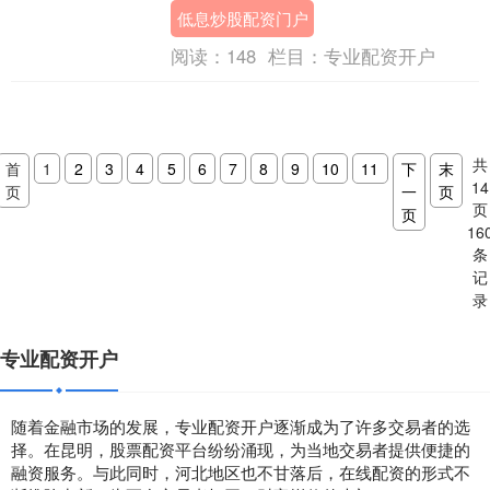
场上众多的配资平台，如何选择正规公
低息炒股配资门户
司、规避风险成为新....
阅读：
148
栏目：
专业配资开户
共
首
1
2
3
4
5
6
7
8
9
10
11
下
末
14
页
一
页
页
页
16
条
记
录
专业配资开户
随着金融市场的发展，专业配资开户逐渐成为了许多交易者的选
择。在昆明，股票配资平台纷纷涌现，为当地交易者提供便捷的
融资服务。与此同时，河北地区也不甘落后，在线配资的形式不